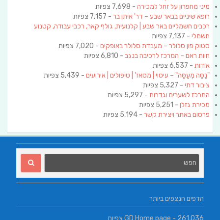
מיני מחפרון על זחל למכירה
- 7,698 צפיות
רופא שיניים בבאר שבע – דר' איתן בר
- 7,157 צפיות
רכבים חשמליים באר שבע | קלנועית, גולף קאר, רכבי עבודה, קטנוע
חשמלי
- 7,137 צפיות
סטוק פון סלולר – מעבדת סלולר באופקים
- 7,020 צפיות
חוות ראם – המרכז לרכיבה בנגב
- 6,810 צפיות
אודות
- 6,537 צפיות
"נַסֵּה מְעַסֶּה" – עיסוי | מסאז' | טיפולים | אירועים
- 5,439 צפיות
ציבור דתי
- 5,327 צפיות
המרכז לשערים וגדרות
- 5,297 צפיות
מכירת גזלן
- 5,251 צפיות
פרסום באתר ויצירת קשר
- 5,194 צפיות
הדפים הנצפים ביותר
- 261,036 צפיות
GD Home page