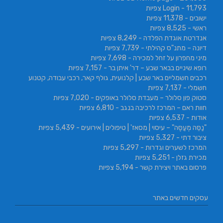
- 11,793 צפיות
Login
ישובים
- 11,378 צפיות
ראשי
- 8,525 צפיות
אנדרטת אוגדת הפלדה
- 8,249 צפיות
דיונה – מתנ"ס קהילתי
- 7,739 צפיות
מיני מחפרון על זחל למכירה
- 7,698 צפיות
רופא שיניים בבאר שבע – דר' איתן בר
- 7,157 צפיות
רכבים חשמליים באר שבע | קלנועית, גולף קאר, רכבי עבודה, קטנוע
חשמלי
- 7,137 צפיות
סטוק פון סלולר – מעבדת סלולר באופקים
- 7,020 צפיות
חוות ראם – המרכז לרכיבה בנגב
- 6,810 צפיות
אודות
- 6,537 צפיות
"נַסֵּה מְעַסֶּה" – עיסוי | מסאז' | טיפולים | אירועים
- 5,439 צפיות
ציבור דתי
- 5,327 צפיות
המרכז לשערים וגדרות
- 5,297 צפיות
מכירת גזלן
- 5,251 צפיות
פרסום באתר ויצירת קשר
- 5,194 צפיות
עסקים חדשים באתר