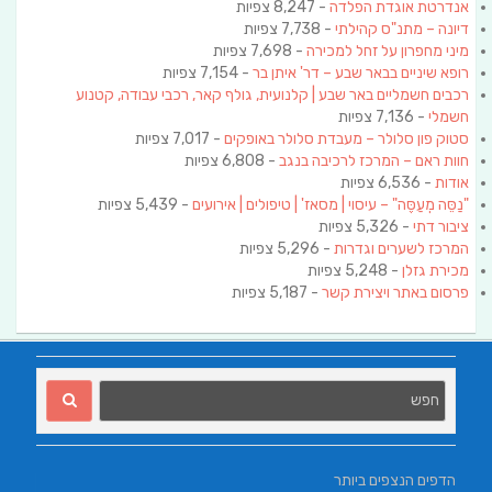
אנדרטת אוגדת הפלדה
- 8,247 צפיות
דיונה – מתנ"ס קהילתי
- 7,738 צפיות
מיני מחפרון על זחל למכירה
- 7,698 צפיות
רופא שיניים בבאר שבע – דר' איתן בר
- 7,154 צפיות
רכבים חשמליים באר שבע | קלנועית, גולף קאר, רכבי עבודה, קטנוע
חשמלי
- 7,136 צפיות
סטוק פון סלולר – מעבדת סלולר באופקים
- 7,017 צפיות
חוות ראם – המרכז לרכיבה בנגב
- 6,808 צפיות
אודות
- 6,536 צפיות
"נַסֵּה מְעַסֶּה" – עיסוי | מסאז' | טיפולים | אירועים
- 5,439 צפיות
ציבור דתי
- 5,326 צפיות
המרכז לשערים וגדרות
- 5,296 צפיות
מכירת גזלן
- 5,248 צפיות
פרסום באתר ויצירת קשר
- 5,187 צפיות
הדפים הנצפים ביותר