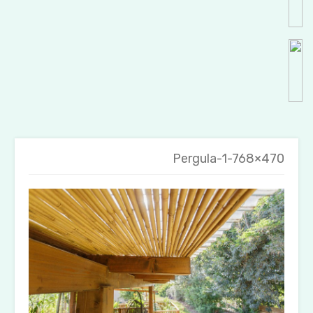
Pergula-1-768×470