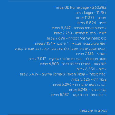
- 260,982 צפיות
GD Home page
- 11,787 צפיות
Login
ישובים
- 11,377 צפיות
ראשי
- 8,524 צפיות
אנדרטת אוגדת הפלדה
- 8,247 צפיות
דיונה – מתנ"ס קהילתי
- 7,738 צפיות
מיני מחפרון על זחל למכירה
- 7,698 צפיות
רופא שיניים בבאר שבע – דר' איתן בר
- 7,154 צפיות
רכבים חשמליים באר שבע | קלנועית, גולף קאר, רכבי עבודה, קטנוע
חשמלי
- 7,136 צפיות
סטוק פון סלולר – מעבדת סלולר באופקים
- 7,017 צפיות
חוות ראם – המרכז לרכיבה בנגב
- 6,808 צפיות
אודות
- 6,536 צפיות
"נַסֵּה מְעַסֶּה" – עיסוי | מסאז' | טיפולים | אירועים
- 5,439 צפיות
ציבור דתי
- 5,326 צפיות
המרכז לשערים וגדרות
- 5,296 צפיות
מכירת גזלן
- 5,248 צפיות
פרסום באתר ויצירת קשר
- 5,187 צפיות
עסקים חדשים באתר