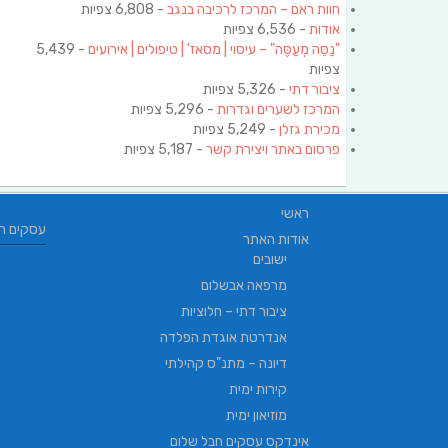
חוות ראם – המרכז לרכיבה בנגב
- 6,808 צפיות
אודות
- 6,536 צפיות
"נַסֵּה מְעַסֶּה" – עיסוי | מסאז' | טיפולים | אירועים
- 5,439
צפיות
ציבור דתי
- 5,326 צפיות
המרכז לשערים וגדרות
- 5,296 צפיות
מכירת גזלן
- 5,249 צפיות
פרסום באתר ויצירת קשר
- 5,187 צפיות
ראשי
עסקים ח
אודות האתר
ישובים
מרפאה אבשלום
ציבור דתי – חלוציות
אנדרטת אוגדת הפלדה
דיונה – מתנ"ס קהילתי
קירות ימית
מוזיאון ימית
אינדקס עסקים חבל שלום