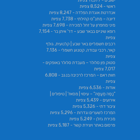
ישובים
- 11,377 צפיות
ראשי
- 8,524 צפיות
אנדרטת אוגדת הפלדה
- 8,247 צפיות
דיונה – מתנ"ס קהילתי
- 7,738 צפיות
מיני מחפרון על זחל למכירה
- 7,698 צפיות
רופא שיניים בבאר שבע – דר' איתן בר
- 7,154
צפיות
רכבים חשמליים באר שבע | קלנועית, גולף
קאר, רכבי עבודה, קטנוע חשמלי
- 7,136
צפיות
סטוק פון סלולר – מעבדת סלולר באופקים
-
7,017 צפיות
חוות ראם – המרכז לרכיבה בנגב
- 6,808
צפיות
אודות
- 6,536 צפיות
"נַסֵּה מְעַסֶּה" – עיסוי | מסאז' | טיפולים |
אירועים
- 5,439 צפיות
ציבור דתי
- 5,326 צפיות
המרכז לשערים וגדרות
- 5,296 צפיות
מכירת גזלן
- 5,249 צפיות
פרסום באתר ויצירת קשר
- 5,187 צפיות