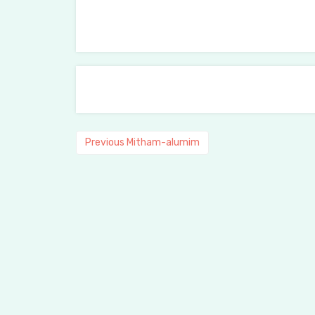
Previous
Previous
Mitham-alumim
post: