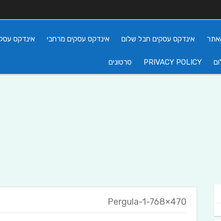
אתר
אינדקס עסקים חבל שלום
אינדקס עסקים מרחבי
אינדקס עסקי
ום
PRIVACY POLICY
סרטונים
Pergula-1-768×470