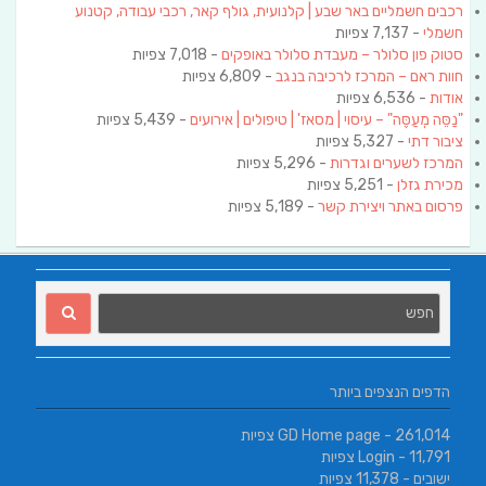
רכבים חשמליים באר שבע | קלנועית, גולף קאר, רכבי עבודה, קטנוע
חשמלי
- 7,137 צפיות
סטוק פון סלולר – מעבדת סלולר באופקים
- 7,018 צפיות
חוות ראם – המרכז לרכיבה בנגב
- 6,809 צפיות
אודות
- 6,536 צפיות
"נַסֵּה מְעַסֶּה" – עיסוי | מסאז' | טיפולים | אירועים
- 5,439 צפיות
ציבור דתי
- 5,327 צפיות
המרכז לשערים וגדרות
- 5,296 צפיות
מכירת גזלן
- 5,251 צפיות
פרסום באתר ויצירת קשר
- 5,189 צפיות
הדפים הנצפים ביותר
- 261,014 צפיות
GD Home page
- 11,791 צפיות
Login
ישובים
- 11,378 צפיות