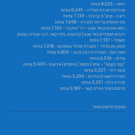
ראשי
- 8,525 צפיות
אנדרטת אוגדת הפלדה
- 8,249 צפיות
דיונה – מתנ"ס קהילתי
- 7,739 צפיות
מיני מחפרון על זחל למכירה
- 7,698 צפיות
רופא שיניים בבאר שבע – דר' איתן בר
- 7,156 צפיות
רכבים חשמליים באר שבע | קלנועית, גולף קאר, רכבי עבודה, קטנוע
חשמלי
- 7,137 צפיות
סטוק פון סלולר – מעבדת סלולר באופקים
- 7,018 צפיות
חוות ראם – המרכז לרכיבה בנגב
- 6,809 צפיות
אודות
- 6,536 צפיות
"נַסֵּה מְעַסֶּה" – עיסוי | מסאז' | טיפולים | אירועים
- 5,439 צפיות
ציבור דתי
- 5,327 צפיות
המרכז לשערים וגדרות
- 5,296 צפיות
מכירת גזלן
- 5,251 צפיות
פרסום באתר ויצירת קשר
- 5,189 צפיות
עסקים חדשים באתר