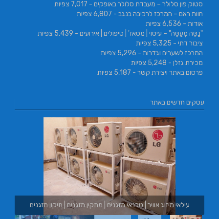
סטוק פון סלולר – מעבדת סלולר באופקים
- 7,017 צפיות
חוות ראם – המרכז לרכיבה בנגב
- 6,807 צפיות
אודות
- 6,536 צפיות
"נַסֵּה מְעַסֶּה" – עיסוי | מסאז' | טיפולים | אירועים
- 5,439 צפיות
ציבור דתי
- 5,325 צפיות
המרכז לשערים וגדרות
- 5,296 צפיות
מכירת גזלן
- 5,248 צפיות
פרסום באתר ויצירת קשר
- 5,187 צפיות
עסקים חדשים באתר
עילאי מיזוג אוויר | טכנאי מזגנים | מתקין מזגנים | תיקון מזגנים
בור