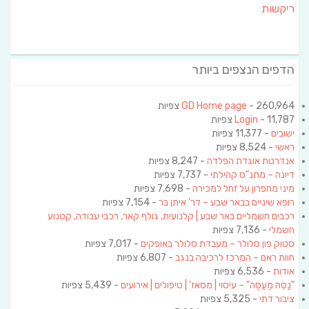
ריקשות
הדפים הנצפים ביותר
- 260,964 צפיות
GD Home page
- 11,787 צפיות
Login
ישובים
- 11,377 צפיות
ראשי
- 8,524 צפיות
אנדרטת אוגדת הפלדה
- 8,247 צפיות
דיונה – מתנ"ס קהילתי
- 7,737 צפיות
מיני מחפרון על זחל למכירה
- 7,698 צפיות
רופא שיניים בבאר שבע – דר' איתן בר
- 7,154 צפיות
רכבים חשמליים באר שבע | קלנועית, גולף קאר, רכבי עבודה, קטנוע
חשמלי
- 7,136 צפיות
סטוק פון סלולר – מעבדת סלולר באופקים
- 7,017 צפיות
חוות ראם – המרכז לרכיבה בנגב
- 6,807 צפיות
אודות
- 6,536 צפיות
"נַסֵּה מְעַסֶּה" – עיסוי | מסאז' | טיפולים | אירועים
- 5,439 צפיות
ציבור דתי
- 5,325 צפיות