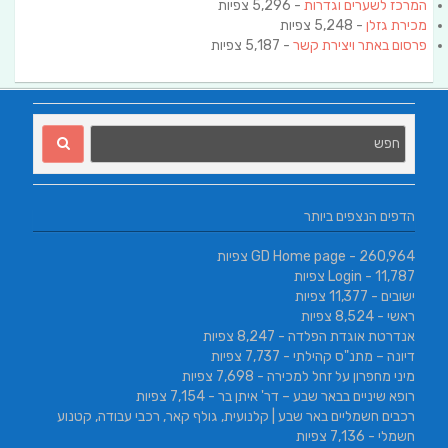
המרכז לשערים וגדרות
- 5,296 צפיות
מכירת גזלן
- 5,248 צפיות
פרסום באתר ויצירת קשר
- 5,187 צפיות
הדפים הנצפים ביותר
- 260,964 צפיות
GD Home page
- 11,787 צפיות
Login
ישובים
- 11,377 צפיות
ראשי
- 8,524 צפיות
אנדרטת אוגדת הפלדה
- 8,247 צפיות
דיונה – מתנ"ס קהילתי
- 7,737 צפיות
מיני מחפרון על זחל למכירה
- 7,698 צפיות
רופא שיניים בבאר שבע – דר' איתן בר
- 7,154 צפיות
רכבים חשמליים באר שבע | קלנועית, גולף קאר, רכבי עבודה, קטנוע
חשמלי
- 7,136 צפיות