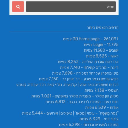
הדפים הנצפים ביותר
- 261,097 צפיות
GD Home page
- 11,795 צפיות
Login
ישובים
- 11,380 צפיות
ראשי
- 8,525 צפיות
אנדרטת אוגדת הפלדה
- 8,252 צפיות
דיונה – מתנ"ס קהילתי
- 7,740 צפיות
מיני מחפרון על זחל למכירה
- 7,698 צפיות
רופא שיניים בבאר שבע – דר' איתן בר
- 7,160 צפיות
רכבים חשמליים באר שבע | קלנועית, גולף קאר, רכבי עבודה, קטנוע
חשמלי
- 7,138 צפיות
סטוק פון סלולר – מעבדת סלולר באופקים
- 7,021 צפיות
חוות ראם – המרכז לרכיבה בנגב
- 6,812 צפיות
אודות
- 6,539 צפיות
"נַסֵּה מְעַסֶּה" – עיסוי | מסאז' | טיפולים | אירועים
- 5,444 צפיות
ציבור דתי
- 5,329 צפיות
המרכז לשערים וגדרות
- 5,298 צפיות