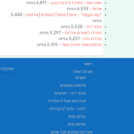
חוות ראם – המרכז לרכיבה בנגב
- 6,811 צפיות
אודות
- 6,539 צפיות
"נַסֵּה מְעַסֶּה" – עיסוי | מסאז' | טיפולים | אירועים
- 5,440
צפיות
ציבור דתי
- 5,328 צפיות
המרכז לשערים וגדרות
- 5,297 צפיות
מכירת גזלן
- 5,251 צפיות
פרסום באתר ויצירת קשר
- 5,195 צפיות
ראשי
עסקים ח
אודות האתר
ישובים
מרפאה אבשלום
ציבור דתי – חלוציות
אנדרטת אוגדת הפלדה
דיונה – מתנ"ס קהילתי
קירות ימית
מוזיאון ימית
אינדקס עסקים חבל שלום