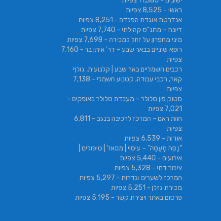
ישובים
- 11,380 צפיות
ראשי
- 8,525 צפיות
אנדרטת אוגדת הפלדה
- 8,251 צפיות
דיונה – מתנ"ס קהילתי
- 7,740 צפיות
מיני מחפרון על זחל למכירה
- 7,698 צפיות
רופא שיניים בבאר שבע – דר' איתן בר
- 7,160
צפיות
רכבים חשמליים באר שבע | קלנועית, גולף
קאר, רכבי עבודה, קטנוע חשמלי
- 7,138
צפיות
סטוק פון סלולר – מעבדת סלולר באופקים
-
7,021 צפיות
חוות ראם – המרכז לרכיבה בנגב
- 6,811
צפיות
אודות
- 6,539 צפיות
"נַסֵּה מְעַסֶּה" – עיסוי | מסאז' | טיפולים |
אירועים
- 5,440 צפיות
ציבור דתי
- 5,328 צפיות
המרכז לשערים וגדרות
- 5,297 צפיות
מכירת גזלן
- 5,251 צפיות
פרסום באתר ויצירת קשר
- 5,195 צפיות