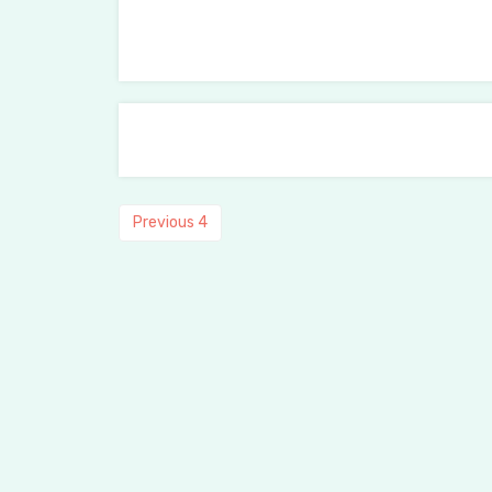
Previous
Previous
4
post: