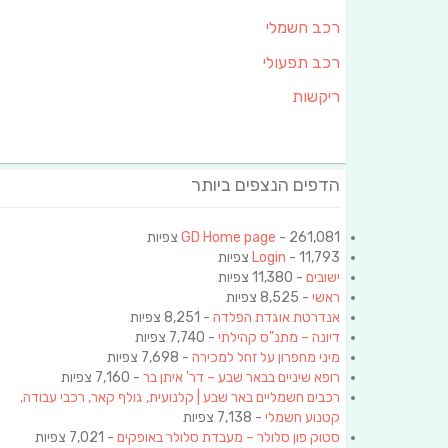
רכב חשמלי
רכב תפעולי
ריקשות
הדפים הנצפים ביותר
- 261,081 צפיות
GD Home page
- 11,793 צפיות
Login
ישובים
- 11,380 צפיות
ראשי
- 8,525 צפיות
אנדרטת אוגדת הפלדה
- 8,251 צפיות
דיונה – מתנ"ס קהילתי
- 7,740 צפיות
מיני מחפרון על זחל למכירה
- 7,698 צפיות
רופא שיניים בבאר שבע – דר' איתן בר
- 7,160 צפיות
רכבים חשמליים באר שבע | קלנועית, גולף קאר, רכבי עבודה,
קטנוע חשמלי
- 7,138 צפיות
סטוק פון סלולר – מעבדת סלולר באופקים
- 7,021 צפיות