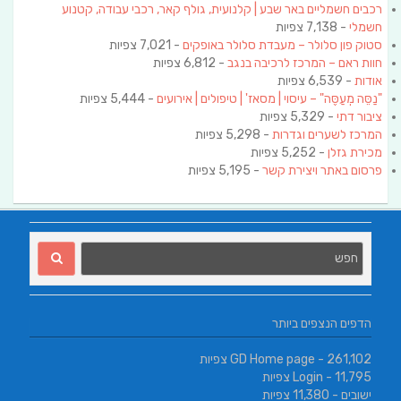
רכבים חשמליים באר שבע | קלנועית, גולף קאר, רכבי עבודה, קטנוע
חשמלי
- 7,138 צפיות
סטוק פון סלולר – מעבדת סלולר באופקים
- 7,021 צפיות
חוות ראם – המרכז לרכיבה בנגב
- 6,812 צפיות
אודות
- 6,539 צפיות
"נַסֵּה מְעַסֶּה" – עיסוי | מסאז' | טיפולים | אירועים
- 5,444 צפיות
ציבור דתי
- 5,329 צפיות
המרכז לשערים וגדרות
- 5,298 צפיות
מכירת גזלן
- 5,252 צפיות
פרסום באתר ויצירת קשר
- 5,195 צפיות
הדפים הנצפים ביותר
- 261,102 צפיות
GD Home page
- 11,795 צפיות
Login
ישובים
- 11,380 צפיות