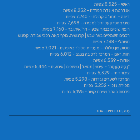
ראשי
- 8,525 צפיות
אנדרטת אוגדת הפלדה
- 8,252 צפיות
דיונה – מתנ"ס קהילתי
- 7,740 צפיות
מיני מחפרון על זחל למכירה
- 7,698 צפיות
רופא שיניים בבאר שבע – דר' איתן בר
- 7,160 צפיות
רכבים חשמליים באר שבע | קלנועית, גולף קאר, רכבי עבודה, קטנוע
חשמלי
- 7,138 צפיות
סטוק פון סלולר – מעבדת סלולר באופקים
- 7,021 צפיות
חוות ראם – המרכז לרכיבה בנגב
- 6,812 צפיות
אודות
- 6,539 צפיות
"נַסֵּה מְעַסֶּה" – עיסוי | מסאז' | טיפולים | אירועים
- 5,444 צפיות
ציבור דתי
- 5,329 צפיות
המרכז לשערים וגדרות
- 5,298 צפיות
מכירת גזלן
- 5,252 צפיות
פרסום באתר ויצירת קשר
- 5,195 צפיות
עסקים חדשים באתר