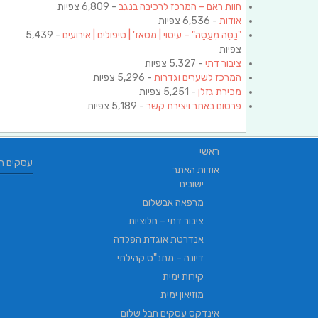
חוות ראם – המרכז לרכיבה בנגב
- 6,809 צפיות
אודות
- 6,536 צפיות
"נַסֵּה מְעַסֶּה" – עיסוי | מסאז' | טיפולים | אירועים
- 5,439
צפיות
ציבור דתי
- 5,327 צפיות
המרכז לשערים וגדרות
- 5,296 צפיות
מכירת גזלן
- 5,251 צפיות
פרסום באתר ויצירת קשר
- 5,189 צפיות
ראשי
עסקים ח
אודות האתר
ישובים
מרפאה אבשלום
ציבור דתי – חלוציות
אנדרטת אוגדת הפלדה
דיונה – מתנ"ס קהילתי
קירות ימית
מוזיאון ימית
אינדקס עסקים חבל שלום