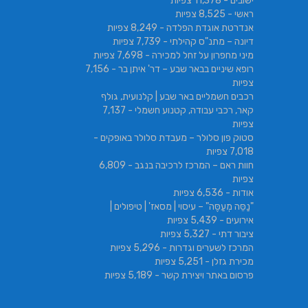
ישובים
- 11,378 צפיות
ראשי
- 8,525 צפיות
אנדרטת אוגדת הפלדה
- 8,249 צפיות
דיונה – מתנ"ס קהילתי
- 7,739 צפיות
מיני מחפרון על זחל למכירה
- 7,698 צפיות
רופא שיניים בבאר שבע – דר' איתן בר
- 7,156
צפיות
רכבים חשמליים באר שבע | קלנועית, גולף
קאר, רכבי עבודה, קטנוע חשמלי
- 7,137
צפיות
סטוק פון סלולר – מעבדת סלולר באופקים
-
7,018 צפיות
חוות ראם – המרכז לרכיבה בנגב
- 6,809
צפיות
אודות
- 6,536 צפיות
"נַסֵּה מְעַסֶּה" – עיסוי | מסאז' | טיפולים |
אירועים
- 5,439 צפיות
ציבור דתי
- 5,327 צפיות
המרכז לשערים וגדרות
- 5,296 צפיות
מכירת גזלן
- 5,251 צפיות
פרסום באתר ויצירת קשר
- 5,189 צפיות