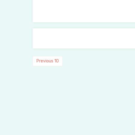
Previous
Previous
10
post: