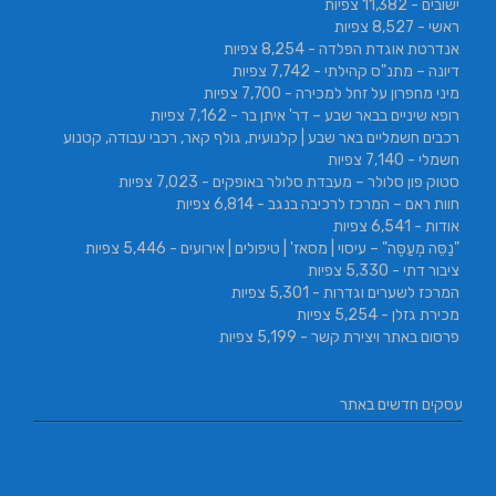
ישובים
- 11,382 צפיות
ראשי
- 8,527 צפיות
אנדרטת אוגדת הפלדה
- 8,254 צפיות
דיונה – מתנ"ס קהילתי
- 7,742 צפיות
מיני מחפרון על זחל למכירה
- 7,700 צפיות
רופא שיניים בבאר שבע – דר' איתן בר
- 7,162 צפיות
רכבים חשמליים באר שבע | קלנועית, גולף קאר, רכבי עבודה, קטנוע
חשמלי
- 7,140 צפיות
סטוק פון סלולר – מעבדת סלולר באופקים
- 7,023 צפיות
חוות ראם – המרכז לרכיבה בנגב
- 6,814 צפיות
אודות
- 6,541 צפיות
"נַסֵּה מְעַסֶּה" – עיסוי | מסאז' | טיפולים | אירועים
- 5,446 צפיות
ציבור דתי
- 5,330 צפיות
המרכז לשערים וגדרות
- 5,301 צפיות
מכירת גזלן
- 5,254 צפיות
פרסום באתר ויצירת קשר
- 5,199 צפיות
עסקים חדשים באתר