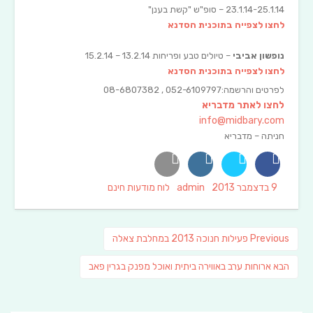
23.1.14-25.1.14 – סופ"ש "קשת בענן"
לחצו לצפייה בתוכנית הסדנא
נופשון אביבי
– טיולים טבע ופריחות 13.2.14 – 15.2.14
לחצו לצפייה בתוכנית הסדנא
לפרטים והרשמה:052-6109797 , 08-6807382
לחצו לאתר מדבריא
info@midbary.com
חניתה – מדבריא
Categories
Author
Posted
9 בדצמבר 2013
admin
לוח מודעות חינם
on
ניווט
Previous
Previous
פעילות חנוכה 2013 במחלבת צאלה
post:
פוסט
הבא
ארוחות ערב באווירה ביתית ואוכל מפנק בגרין פאב
הבא: