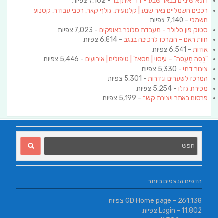
רופא שיניים בבאר שבע – דר' איתן בר
- 7,162 צפיות
רכבים חשמליים באר שבע | קלנועית, גולף קאר, רכבי עבודה, קטנוע
חשמלי
- 7,140 צפיות
סטוק פון סלולר – מעבדת סלולר באופקים
- 7,023 צפיות
חוות ראם – המרכז לרכיבה בנגב
- 6,814 צפיות
אודות
- 6,541 צפיות
"נַסֵּה מְעַסֶּה" – עיסוי | מסאז' | טיפולים | אירועים
- 5,446 צפיות
ציבור דתי
- 5,330 צפיות
המרכז לשערים וגדרות
- 5,301 צפיות
מכירת גזלן
- 5,254 צפיות
פרסום באתר ויצירת קשר
- 5,199 צפיות
הדפים הנצפים ביותר
- 261,138 צפיות
GD Home page
- 11,802 צפיות
Login