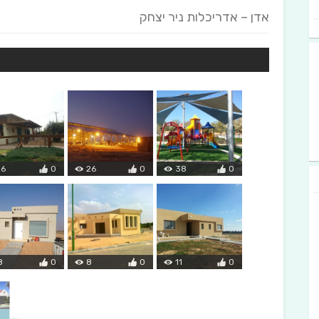
אדן – אדריכלות ניר יצחק
16
0
26
0
38
0
8
0
8
0
11
0