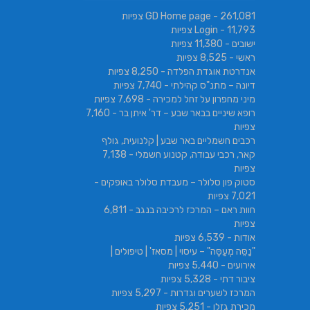
- 261,081 צפיות
GD Home page
אשכול | בורגר 232 | Burger 232 |
- 11,793 צפיות
Login
ישובים
- 11,380 צפיות
ראשי
- 8,525 צפיות
אנדרטת אוגדת הפלדה
- 8,250 צפיות
דיונה – מתנ"ס קהילתי
- 7,740 צפיות
מיני מחפרון על זחל למכירה
- 7,698 צפיות
רופא שיניים בבאר שבע – דר' איתן בר
- 7,160
צפיות
רכבים חשמליים באר שבע | קלנועית, גולף
קאר, רכבי עבודה, קטנוע חשמלי
- 7,138
צפיות
סטוק פון סלולר – מעבדת סלולר באופקים
-
7,021 צפיות
חוות ראם – המרכז לרכיבה בנגב
- 6,811
צפיות
אודות
- 6,539 צפיות
"נַסֵּה מְעַסֶּה" – עיסוי | מסאז' | טיפולים |
אירועים
- 5,440 צפיות
ציבור דתי
- 5,328 צפיות
המרכז לשערים וגדרות
- 5,297 צפיות
מכירת גזלן
- 5,251 צפיות