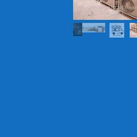
וג אוויר | טכנאי מזגנים | מתקין מזגנים
בורגר ב
| תיקון מזגנים
בורגר בר