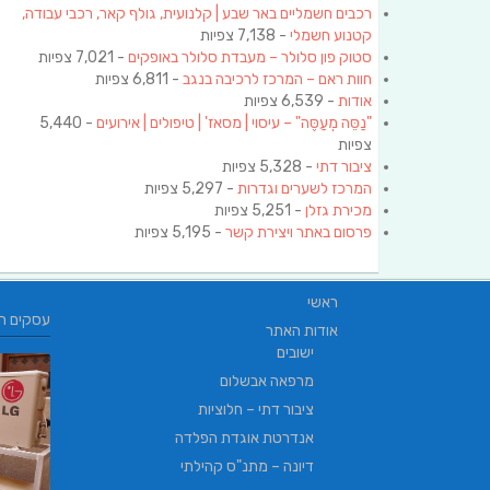
רכבים חשמליים באר שבע | קלנועית, גולף קאר, רכבי עבודה,
קטנוע חשמלי
- 7,138 צפיות
סטוק פון סלולר – מעבדת סלולר באופקים
- 7,021 צפיות
חוות ראם – המרכז לרכיבה בנגב
- 6,811 צפיות
אודות
- 6,539 צפיות
"נַסֵּה מְעַסֶּה" – עיסוי | מסאז' | טיפולים | אירועים
- 5,440
צפיות
ציבור דתי
- 5,328 צפיות
המרכז לשערים וגדרות
- 5,297 צפיות
מכירת גזלן
- 5,251 צפיות
פרסום באתר ויצירת קשר
- 5,195 צפיות
ראשי
עסקים ח
אודות האתר
ישובים
מרפאה אבשלום
ציבור דתי – חלוציות
אנדרטת אוגדת הפלדה
דיונה – מתנ"ס קהילתי