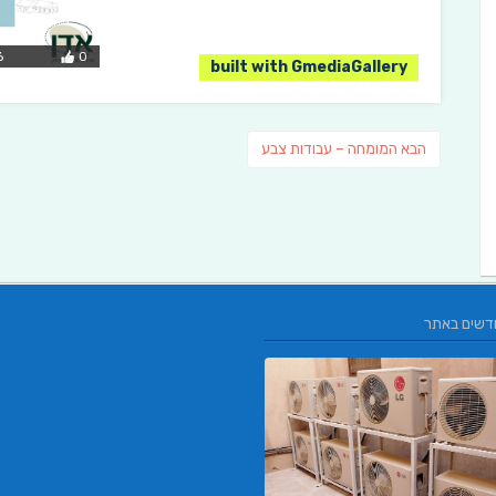
6
0
built with GmediaGallery
ניווט
פוסט
הבא
המומחה – עבודות צבע
הבא:
דשים באתר