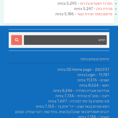
המרכז לשערים וגדרות
- 5,295 צפיות
מכירת גזלן
- 5,247 צפיות
פרסום באתר ויצירת קשר
- 5,186 צפיות
הדפים הנצפים ביותר
- 260,937 צפיות
GD Home page
- 11,787 צפיות
Login
ישובים
- 11,376 צפיות
ראשי
- 8,524 צפיות
אנדרטת אוגדת הפלדה
- 8,246 צפיות
דיונה – מתנ"ס קהילתי
- 7,734 צפיות
מיני מחפרון על זחל למכירה
- 7,697 צפיות
רופא שיניים בבאר שבע – דר' איתן בר
- 7,153 צפיות
רכבים חשמליים באר שבע | קלנועית, גולף קאר, רכבי עבודה, קטנוע
חשמלי
- 7,135 צפיות