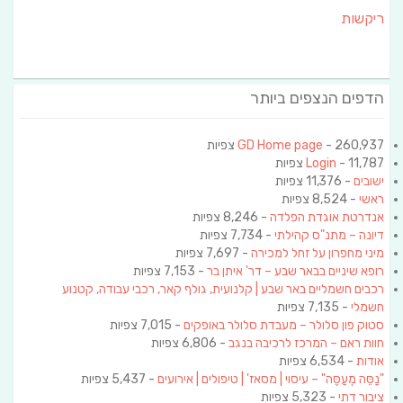
ריקשות
הדפים הנצפים ביותר
- 260,937 צפיות
GD Home page
- 11,787 צפיות
Login
ישובים
- 11,376 צפיות
ראשי
- 8,524 צפיות
אנדרטת אוגדת הפלדה
- 8,246 צפיות
דיונה – מתנ"ס קהילתי
- 7,734 צפיות
מיני מחפרון על זחל למכירה
- 7,697 צפיות
רופא שיניים בבאר שבע – דר' איתן בר
- 7,153 צפיות
רכבים חשמליים באר שבע | קלנועית, גולף קאר, רכבי עבודה, קטנוע
חשמלי
- 7,135 צפיות
סטוק פון סלולר – מעבדת סלולר באופקים
- 7,015 צפיות
חוות ראם – המרכז לרכיבה בנגב
- 6,806 צפיות
אודות
- 6,534 צפיות
"נַסֵּה מְעַסֶּה" – עיסוי | מסאז' | טיפולים | אירועים
- 5,437 צפיות
ציבור דתי
- 5,323 צפיות