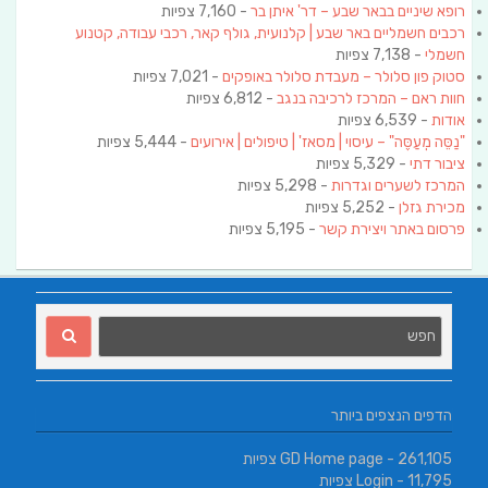
רופא שיניים בבאר שבע – דר' איתן בר
- 7,160 צפיות
רכבים חשמליים באר שבע | קלנועית, גולף קאר, רכבי עבודה, קטנוע
חשמלי
- 7,138 צפיות
סטוק פון סלולר – מעבדת סלולר באופקים
- 7,021 צפיות
חוות ראם – המרכז לרכיבה בנגב
- 6,812 צפיות
אודות
- 6,539 צפיות
"נַסֵּה מְעַסֶּה" – עיסוי | מסאז' | טיפולים | אירועים
- 5,444 צפיות
ציבור דתי
- 5,329 צפיות
המרכז לשערים וגדרות
- 5,298 צפיות
מכירת גזלן
- 5,252 צפיות
פרסום באתר ויצירת קשר
- 5,195 צפיות
הדפים הנצפים ביותר
- 261,105 צפיות
GD Home page
- 11,795 צפיות
Login