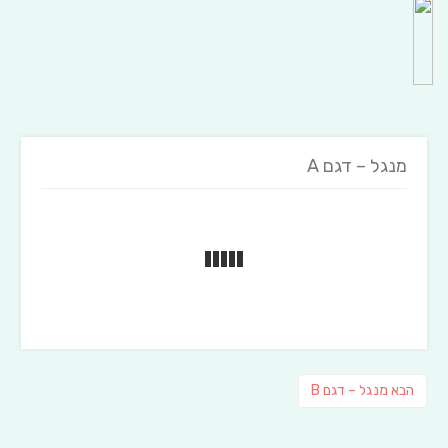
מנגל – דגם A
ניווט
פוסט
הבא
מנגל – דגם B
הבא: