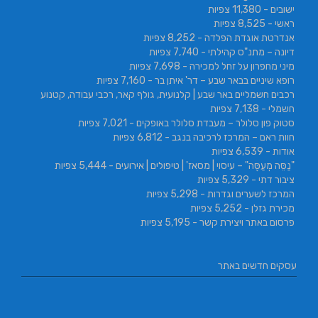
ישובים
- 11,380 צפיות
ראשי
- 8,525 צפיות
אנדרטת אוגדת הפלדה
- 8,252 צפיות
דיונה – מתנ"ס קהילתי
- 7,740 צפיות
מיני מחפרון על זחל למכירה
- 7,698 צפיות
רופא שיניים בבאר שבע – דר' איתן בר
- 7,160 צפיות
רכבים חשמליים באר שבע | קלנועית, גולף קאר, רכבי עבודה, קטנוע
חשמלי
- 7,138 צפיות
סטוק פון סלולר – מעבדת סלולר באופקים
- 7,021 צפיות
חוות ראם – המרכז לרכיבה בנגב
- 6,812 צפיות
אודות
- 6,539 צפיות
"נַסֵּה מְעַסֶּה" – עיסוי | מסאז' | טיפולים | אירועים
- 5,444 צפיות
ציבור דתי
- 5,329 צפיות
המרכז לשערים וגדרות
- 5,298 צפיות
מכירת גזלן
- 5,252 צפיות
פרסום באתר ויצירת קשר
- 5,195 צפיות
עסקים חדשים באתר