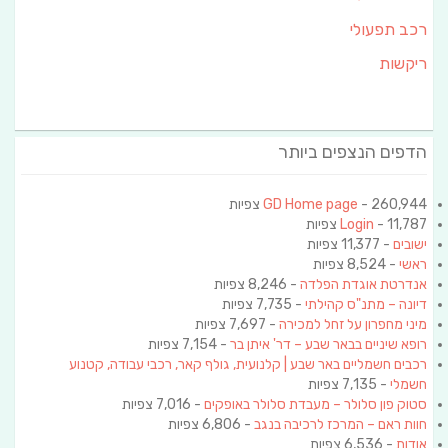
רכב תפעולי
ריקשות
הדפים הנצפים ביותר
- 260,944 צפיות
GD Home page
- 11,787 צפיות
Login
ישובים
- 11,377 צפיות
ראשי
- 8,524 צפיות
אנדרטת אוגדת הפלדה
- 8,246 צפיות
דיונה – מתנ"ס קהילתי
- 7,735 צפיות
מיני מחפרון על זחל למכירה
- 7,697 צפיות
רופא שיניים בבאר שבע – דר' איתן בר
- 7,154 צפיות
רכבים חשמליים באר שבע | קלנועית, גולף קאר, רכבי עבודה, קטנוע
חשמלי
- 7,135 צפיות
סטוק פון סלולר – מעבדת סלולר באופקים
- 7,016 צפיות
חוות ראם – המרכז לרכיבה בנגב
- 6,806 צפיות
אודות
- 6,536 צפיות