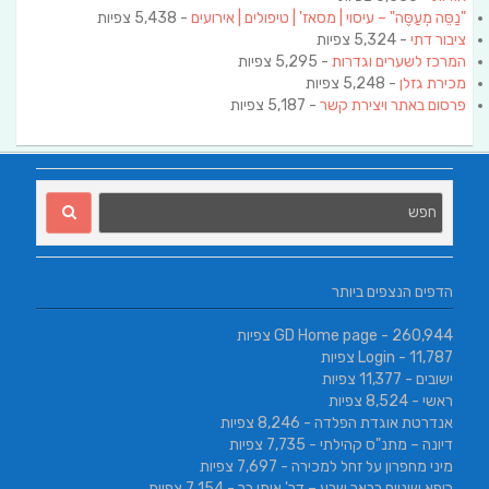
"נַסֵּה מְעַסֶּה" – עיסוי | מסאז' | טיפולים | אירועים
- 5,438 צפיות
ציבור דתי
- 5,324 צפיות
המרכז לשערים וגדרות
- 5,295 צפיות
מכירת גזלן
- 5,248 צפיות
פרסום באתר ויצירת קשר
- 5,187 צפיות
הדפים הנצפים ביותר
- 260,944 צפיות
GD Home page
- 11,787 צפיות
Login
ישובים
- 11,377 צפיות
ראשי
- 8,524 צפיות
אנדרטת אוגדת הפלדה
- 8,246 צפיות
דיונה – מתנ"ס קהילתי
- 7,735 צפיות
מיני מחפרון על זחל למכירה
- 7,697 צפיות
רופא שיניים בבאר שבע – דר' איתן בר
- 7,154 צפיות