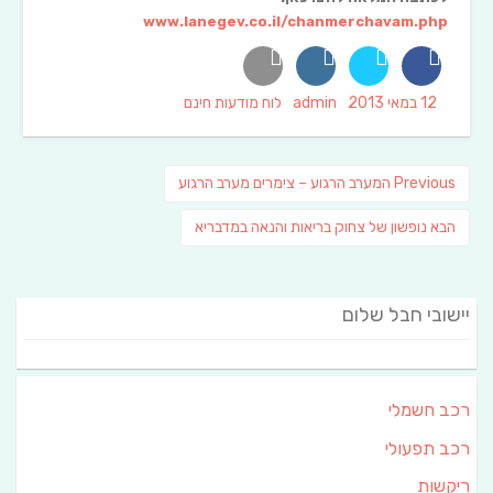
www.lanegev.co.il/chanmerchavam.php
Categories
Author
Posted
12 במאי 2013
admin
לוח מודעות חינם
on
ניווט
Previous
Previous
המערב הרגוע – צימרים מערב הרגוע
post:
פוסט
הבא
נופשון של צחוק בריאות והנאה במדבריא
הבא:
יישובי חבל שלום
רכב חשמלי
רכב תפעולי
ריקשות