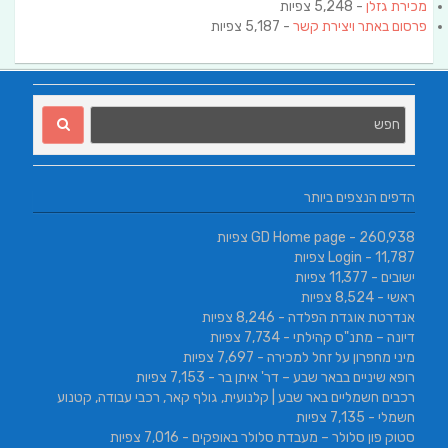
מכירת גזלן
- 5,248 צפיות
פרסום באתר ויצירת קשר
- 5,187 צפיות
הדפים הנצפים ביותר
- 260,938 צפיות
GD Home page
- 11,787 צפיות
Login
ישובים
- 11,377 צפיות
ראשי
- 8,524 צפיות
אנדרטת אוגדת הפלדה
- 8,246 צפיות
דיונה – מתנ"ס קהילתי
- 7,734 צפיות
מיני מחפרון על זחל למכירה
- 7,697 צפיות
רופא שיניים בבאר שבע – דר' איתן בר
- 7,153 צפיות
רכבים חשמליים באר שבע | קלנועית, גולף קאר, רכבי עבודה, קטנוע
חשמלי
- 7,135 צפיות
סטוק פון סלולר – מעבדת סלולר באופקים
- 7,016 צפיות