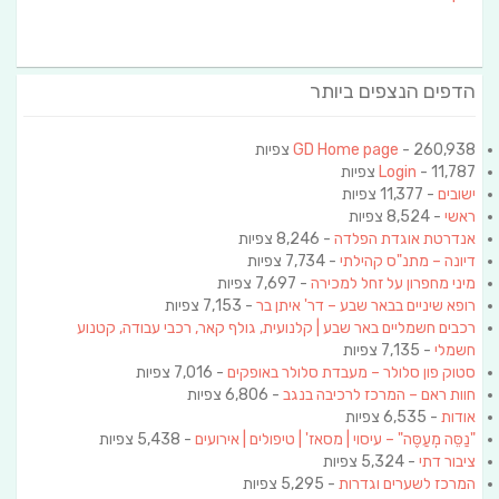
הדפים הנצפים ביותר
- 260,938 צפיות
GD Home page
- 11,787 צפיות
Login
ישובים
- 11,377 צפיות
ראשי
- 8,524 צפיות
אנדרטת אוגדת הפלדה
- 8,246 צפיות
דיונה – מתנ"ס קהילתי
- 7,734 צפיות
מיני מחפרון על זחל למכירה
- 7,697 צפיות
רופא שיניים בבאר שבע – דר' איתן בר
- 7,153 צפיות
רכבים חשמליים באר שבע | קלנועית, גולף קאר, רכבי עבודה, קטנוע
חשמלי
- 7,135 צפיות
סטוק פון סלולר – מעבדת סלולר באופקים
- 7,016 צפיות
חוות ראם – המרכז לרכיבה בנגב
- 6,806 צפיות
אודות
- 6,535 צפיות
"נַסֵּה מְעַסֶּה" – עיסוי | מסאז' | טיפולים | אירועים
- 5,438 צפיות
ציבור דתי
- 5,324 צפיות
המרכז לשערים וגדרות
- 5,295 צפיות