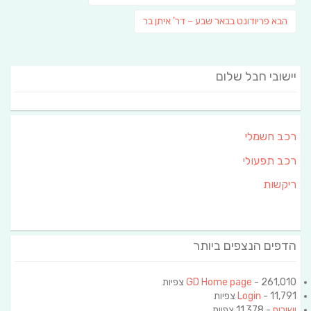
post:
פוסט
הבא
פריודונט בבאר שבע – דר' איתן בר
הבא:
יישובי חבל שלום
רכב חשמלי
רכב תפעולי
ריקשות
הדפים הנצפים ביותר
- 261,010 צפיות
GD Home page
- 11,791 צפיות
Login
ישובים
- 11,378 צפיות