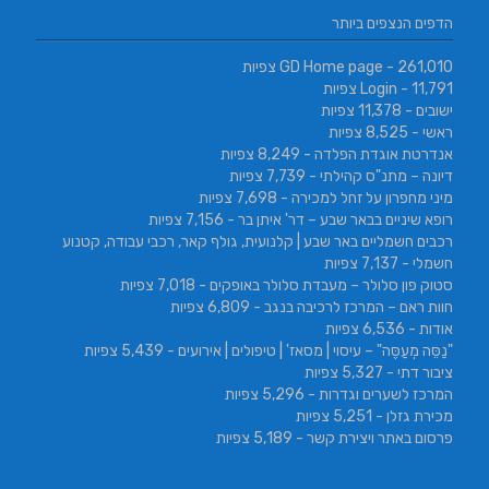
הדפים הנצפים ביותר
- 261,010 צפיות
GD Home page
- 11,791 צפיות
Login
ישובים
- 11,378 צפיות
ראשי
- 8,525 צפיות
אנדרטת אוגדת הפלדה
- 8,249 צפיות
דיונה – מתנ"ס קהילתי
- 7,739 צפיות
מיני מחפרון על זחל למכירה
- 7,698 צפיות
רופא שיניים בבאר שבע – דר' איתן בר
- 7,156 צפיות
רכבים חשמליים באר שבע | קלנועית, גולף קאר, רכבי עבודה, קטנוע
חשמלי
- 7,137 צפיות
סטוק פון סלולר – מעבדת סלולר באופקים
- 7,018 צפיות
חוות ראם – המרכז לרכיבה בנגב
- 6,809 צפיות
אודות
- 6,536 צפיות
"נַסֵּה מְעַסֶּה" – עיסוי | מסאז' | טיפולים | אירועים
- 5,439 צפיות
ציבור דתי
- 5,327 צפיות
המרכז לשערים וגדרות
- 5,296 צפיות
מכירת גזלן
- 5,251 צפיות
פרסום באתר ויצירת קשר
- 5,189 צפיות