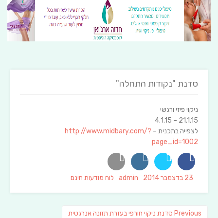
סדנת "נקודות התחלה"
ניקוי פיזי ורגשי
21.1.15 – 4.1.15
לצפייה בתכנית –
http://www.midbary.com/?
page_id=1002
Categories
Author
Posted
23 בדצמבר 2014
admin
לוח מודעות חינם
on
ניווט
Previous
Previous
סדנת ניקוי חורפי בעזרת תזונה אנרגטית