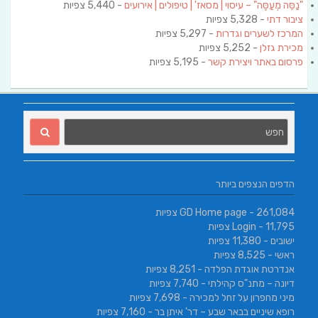
"נַסֵּה מְעַסֶּה" – עיסוי | מסאז' | טיפולים | אירועים
- 5,440 צפיות
ציבור דתי
- 5,328 צפיות
המרכז לשערים וגדרות
- 5,297 צפיות
מכירת גזלן
- 5,252 צפיות
פרסום באתר ויצירת קשר
- 5,195 צפיות
הדפים הנצפים ביותר
- 261,084 צפיות
GD Home page
- 11,795 צפיות
Login
ישובים
- 11,380 צפיות
ראשי
- 8,525 צפיות
אנדרטת אוגדת הפלדה
- 8,251 צפיות
דיונה – מתנ"ס קהילתי
- 7,740 צפיות
מיני מחפרון על זחל למכירה
- 7,698 צפיות
רופא שיניים בבאר שבע – דר' איתן בר
- 7,160 צפיות