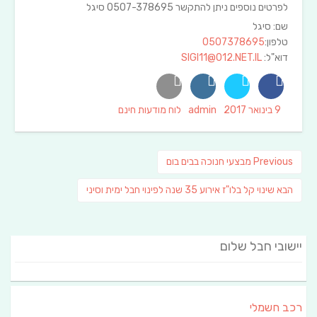
לפרטים נוספים ניתן להתקשר 0507-378695 סיגל
שם: סיגל
טלפון:
0507378695
דוא"ל:
SIGI11@012.NET.IL
Categories
Author
Posted
9 בינואר 2017
admin
לוח מודעות חינם
on
ניווט
Previous
Previous
מבצעי חנוכה בבים בום
post:
פוסט
הבא
שינוי קל בלו"ז אירוע 35 שנה לפינוי חבל ימית וסיני
הבא:
יישובי חבל שלום
רכב חשמלי