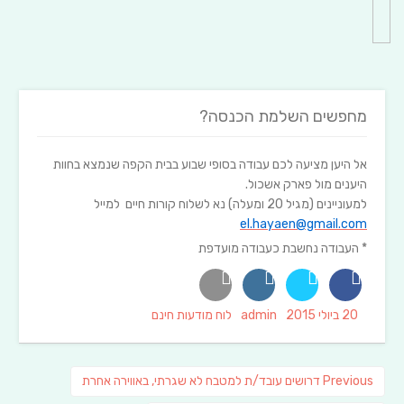
מחפשים השלמת הכנסה?
אל היען מציעה לכם עבודה בסופי שבוע בבית הקפה שנמצא בחוות
היענים מול פארק אשכול.
למעוניינים (מגיל 20 ומעלה) נא לשלוח קורות חיים למייל
el.hayaen@gmail.com
* העבודה נחשבת כעבודה מועדפת
Categories
Author
Posted
20 ביולי 2015
admin
לוח מודעות חינם
on
ניווט
Previous
Previous
דרושים עובד/ת למטבח לא שגרתי, באווירה אחרת
post: