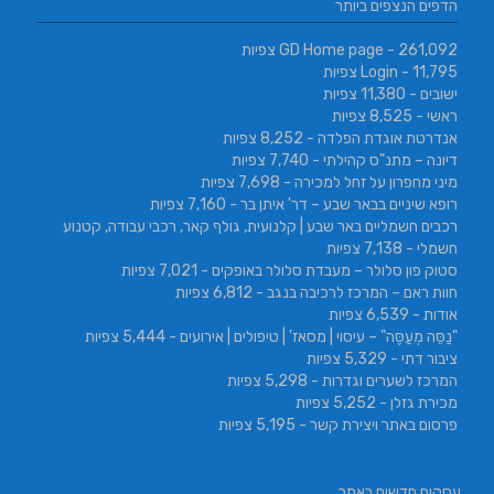
הדפים הנצפים ביותר
- 261,092 צפיות
GD Home page
- 11,795 צפיות
Login
ישובים
- 11,380 צפיות
ראשי
- 8,525 צפיות
אנדרטת אוגדת הפלדה
- 8,252 צפיות
דיונה – מתנ"ס קהילתי
- 7,740 צפיות
מיני מחפרון על זחל למכירה
- 7,698 צפיות
רופא שיניים בבאר שבע – דר' איתן בר
- 7,160 צפיות
רכבים חשמליים באר שבע | קלנועית, גולף קאר, רכבי עבודה, קטנוע
חשמלי
- 7,138 צפיות
סטוק פון סלולר – מעבדת סלולר באופקים
- 7,021 צפיות
חוות ראם – המרכז לרכיבה בנגב
- 6,812 צפיות
אודות
- 6,539 צפיות
"נַסֵּה מְעַסֶּה" – עיסוי | מסאז' | טיפולים | אירועים
- 5,444 צפיות
ציבור דתי
- 5,329 צפיות
המרכז לשערים וגדרות
- 5,298 צפיות
מכירת גזלן
- 5,252 צפיות
פרסום באתר ויצירת קשר
- 5,195 צפיות
עסקים חדשים באתר