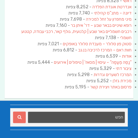
ראשי
- 8,525 צפיות
אנדרטת אוגדת הפלדה
- 8,252 צפיות
דיונה – מתנ"ס קהילתי
- 7,740 צפיות
מיני מחפרון על זחל למכירה
- 7,698 צפיות
רופא שיניים בבאר שבע – דר' איתן בר
- 7,160 צפיות
רכבים חשמליים באר שבע | קלנועית, גולף קאר, רכבי עבודה, קטנוע
חשמלי
- 7,138 צפיות
סטוק פון סלולר – מעבדת סלולר באופקים
- 7,021 צפיות
חוות ראם – המרכז לרכיבה בנגב
- 6,812 צפיות
אודות
- 6,539 צפיות
"נַסֵּה מְעַסֶּה" – עיסוי | מסאז' | טיפולים | אירועים
- 5,444 צפיות
ציבור דתי
- 5,329 צפיות
המרכז לשערים וגדרות
- 5,298 צפיות
מכירת גזלן
- 5,252 צפיות
פרסום באתר ויצירת קשר
- 5,195 צפיות