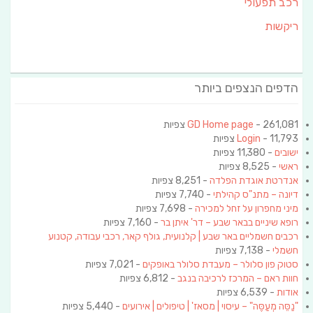
רכב תפעולי
ריקשות
הדפים הנצפים ביותר
- 261,081 צפיות
GD Home page
- 11,793 צפיות
Login
ישובים
- 11,380 צפיות
ראשי
- 8,525 צפיות
אנדרטת אוגדת הפלדה
- 8,251 צפיות
דיונה – מתנ"ס קהילתי
- 7,740 צפיות
מיני מחפרון על זחל למכירה
- 7,698 צפיות
רופא שיניים בבאר שבע – דר' איתן בר
- 7,160 צפיות
רכבים חשמליים באר שבע | קלנועית, גולף קאר, רכבי עבודה, קטנוע
חשמלי
- 7,138 צפיות
סטוק פון סלולר – מעבדת סלולר באופקים
- 7,021 צפיות
חוות ראם – המרכז לרכיבה בנגב
- 6,812 צפיות
אודות
- 6,539 צפיות
"נַסֵּה מְעַסֶּה" – עיסוי | מסאז' | טיפולים | אירועים
- 5,440 צפיות