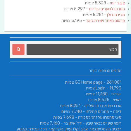
ציבור דתי
- 5,328 צפיות
המרכז לשערים וגדרות
- 5,297 צפיות
מכירת גזלן
- 5,251 צפיות
פרסום באתר ויצירת קשר
- 5,195 צפיות
הדפים הנצפים ביותר
- 261,081 צפיות
GD Home page
- 11,793 צפיות
Login
ישובים
- 11,380 צפיות
ראשי
- 8,525 צפיות
אנדרטת אוגדת הפלדה
- 8,251 צפיות
דיונה – מתנ"ס קהילתי
- 7,740 צפיות
מיני מחפרון על זחל למכירה
- 7,698 צפיות
רופא שיניים בבאר שבע – דר' איתן בר
- 7,160 צפיות
רכבים חשמליים באר שבע | קלנועית, גולף קאר, רכבי עבודה, קטנוע