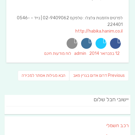
לפרטים והזמנות צלצלו : טלפקס 02-9409062 | נייד – 0546-
224401
http://habika.hanim.co.il
Categories
Author
Posted
12 בפברואר 2014
admin
לוח מודעות חינם
on
ניווט
Previous
פוסט
Previous
דרום אדום בגרין פאב
הבא
מגילות אסתר למכירה
post:
הבא:
יישובי חבל שלום
רכב חשמלי