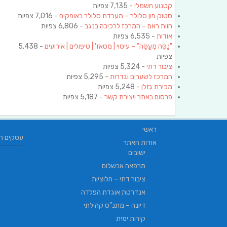
קטנוע חשמלי
- 7,135 צפיות
סטוק פון סלולר – מעבדת סלולר באופקים
- 7,016 צפיות
חוות ראם – המרכז לרכיבה בנגב
- 6,806 צפיות
אודות
- 6,535 צפיות
"נַסֵּה מְעַסֶּה" – עיסוי | מסאז' | טיפולים | אירועים
- 5,438
צפיות
ציבור דתי
- 5,324 צפיות
המרכז לשערים וגדרות
- 5,295 צפיות
מכירת גזלן
- 5,248 צפיות
פרסום באתר ויצירת קשר
- 5,187 צפיות
ראשי
עסקים ח
אודות האתר
ישובים
מרפאה אבשלום
ציבור דתי – חלוציות
אנדרטת אוגדת הפלדה
דיונה – מתנ"ס קהילתי
קירות ימית