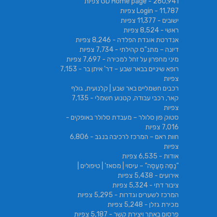
- 260,941 צפיות
GD Home page
- 11,787 צפיות
Login
ישובים
- 11,377 צפיות
ראשי
- 8,524 צפיות
אנדרטת אוגדת הפלדה
- 8,246 צפיות
דיונה – מתנ"ס קהילתי
- 7,734 צפיות
מיני מחפרון על זחל למכירה
- 7,697 צפיות
רופא שיניים בבאר שבע – דר' איתן בר
- 7,153
צפיות
רכבים חשמליים באר שבע | קלנועית, גולף
קאר, רכבי עבודה, קטנוע חשמלי
- 7,135
צפיות
סטוק פון סלולר – מעבדת סלולר באופקים
-
7,016 צפיות
חוות ראם – המרכז לרכיבה בנגב
- 6,806
צפיות
אודות
- 6,535 צפיות
"נַסֵּה מְעַסֶּה" – עיסוי | מסאז' | טיפולים |
אירועים
- 5,438 צפיות
ציבור דתי
- 5,324 צפיות
המרכז לשערים וגדרות
- 5,295 צפיות
מכירת גזלן
- 5,248 צפיות
פרסום באתר ויצירת קשר
- 5,187 צפיות