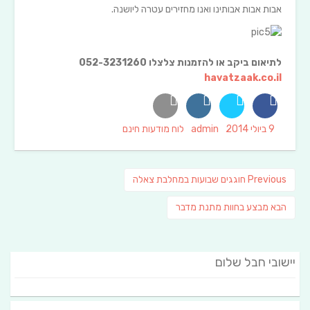
אבות אבות אבותינו ואנו מחזירים עטרה ליושנה.
לתיאום ביקב או להזמנות צלצלו 052-3231260
havatzaak.co.il
Categories
Author
Posted
9 ביולי 2014
admin
לוח מודעות חינם
on
ניווט
Previous
Previous
חוגגים שבועות במחלבת צאלה
post:
פוסט
הבא
מבצע בחוות מתנת מדבר
הבא:
יישובי חבל שלום