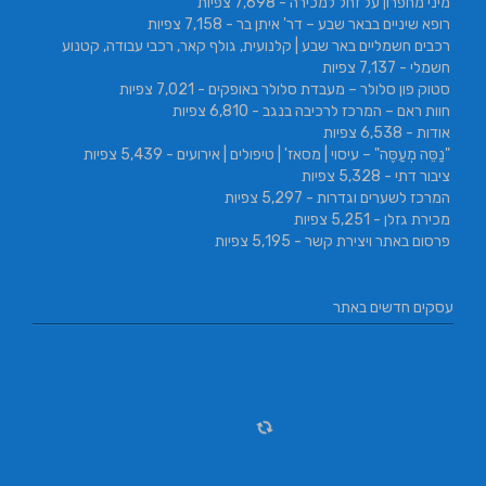
מיני מחפרון על זחל למכירה
- 7,698 צפיות
רופא שיניים בבאר שבע – דר' איתן בר
- 7,158 צפיות
רכבים חשמליים באר שבע | קלנועית, גולף קאר, רכבי עבודה, קטנוע
חשמלי
- 7,137 צפיות
סטוק פון סלולר – מעבדת סלולר באופקים
- 7,021 צפיות
חוות ראם – המרכז לרכיבה בנגב
- 6,810 צפיות
אודות
- 6,538 צפיות
"נַסֵּה מְעַסֶּה" – עיסוי | מסאז' | טיפולים | אירועים
- 5,439 צפיות
ציבור דתי
- 5,328 צפיות
המרכז לשערים וגדרות
- 5,297 צפיות
מכירת גזלן
- 5,251 צפיות
פרסום באתר ויצירת קשר
- 5,195 צפיות
עסקים חדשים באתר