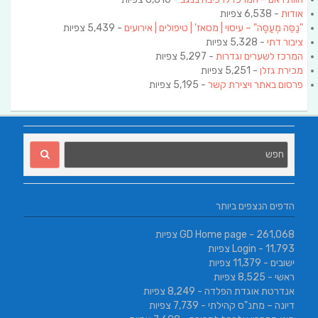
אודות
- 6,538 צפיות
"נַסֵּה מְעַסֶּה" – עיסוי | מסאז' | טיפולים | אירועים
- 5,439 צפיות
ציבור דתי
- 5,328 צפיות
המרכז לשערים וגדרות
- 5,297 צפיות
מכירת גזלן
- 5,251 צפיות
פרסום באתר ויצירת קשר
- 5,195 צפיות
הדפים הנצפים ביותר
- 261,068 צפיות
GD Home page
- 11,793 צפיות
Login
ישובים
- 11,379 צפיות
ראשי
- 8,525 צפיות
אנדרטת אוגדת הפלדה
- 8,249 צפיות
דיונה – מתנ"ס קהילתי
- 7,739 צפיות