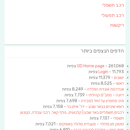
רכב חשמלי
רכב תפעולי
ריקשות
הדפים הנצפים ביותר
- 261,068 צפיות
GD Home page
- 11,793 צפיות
Login
ישובים
- 11,379 צפיות
ראשי
- 8,525 צפיות
אנדרטת אוגדת הפלדה
- 8,249 צפיות
דיונה – מתנ"ס קהילתי
- 7,739 צפיות
מיני מחפרון על זחל למכירה
- 7,698 צפיות
רופא שיניים בבאר שבע – דר' איתן בר
- 7,158 צפיות
רכבים חשמליים באר שבע | קלנועית, גולף קאר, רכבי עבודה, קטנוע
חשמלי
- 7,137 צפיות
סטוק פון סלולר – מעבדת סלולר באופקים
- 7,021 צפיות
חוות ראם – המרכז לרכיבה בנגב
- 6,810 צפיות