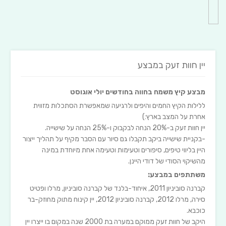
יין חוות זעק במבצע
מבצע קיץ משמח בחווה בחודשים יולי אוגוסט
ללילות הקיץ החמים והיפים ולרגיעה שמאפשרת הסתכלות מזווית
אחרת על המצב בארץ:)
יין חוות זעק ב-20% הנחה לבקבוק ו-25% הנחה על שישייה.
-בקניית שישייה ביקב תקבלו גם סיור עם הסבר מקיף על תהליך ייצור
היין בליווי טיפים, סיפורים וטעימות וטעימה אחת מיוחדת במינה
מהשיקוי הסודי של דודי היינן.
משתתפים במבצע:
קברנה סוביניון 2011, איחוד-בלנד של קברנה סוביניון, מרלו ופטיט
סירה, מרלו 2012, קברנה סוביניון 2012, יין קינוח מתוק מחוזק-בר
כוכבא.
היקב של חוות זעק ממוקם במערה בת 2000 שנה במקום בו ייצרו יין