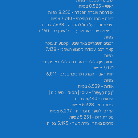
ישובים
- 11,380 צפיות
ראשי
- 8,525 צפיות
אנדרטת אוגדת הפלדה
- 8,250 צפיות
דיונה – מתנ"ס קהילתי
- 7,740 צפיות
מיני מחפרון על זחל למכירה
- 7,698 צפיות
רופא שיניים בבאר שבע – דר' איתן בר
- 7,160
צפיות
רכבים חשמליים באר שבע | קלנועית, גולף
קאר, רכבי עבודה, קטנוע חשמלי
- 7,138
צפיות
סטוק פון סלולר – מעבדת סלולר באופקים
-
7,021 צפיות
חוות ראם – המרכז לרכיבה בנגב
- 6,811
צפיות
אודות
- 6,539 צפיות
"נַסֵּה מְעַסֶּה" – עיסוי | מסאז' | טיפולים |
אירועים
- 5,440 צפיות
ציבור דתי
- 5,328 צפיות
המרכז לשערים וגדרות
- 5,297 צפיות
מכירת גזלן
- 5,251 צפיות
פרסום באתר ויצירת קשר
- 5,195 צפיות