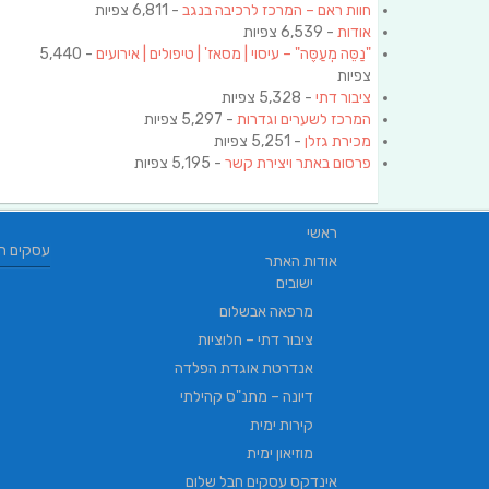
חוות ראם – המרכז לרכיבה בנגב
- 6,811 צפיות
אודות
- 6,539 צפיות
"נַסֵּה מְעַסֶּה" – עיסוי | מסאז' | טיפולים | אירועים
- 5,440
צפיות
ציבור דתי
- 5,328 צפיות
המרכז לשערים וגדרות
- 5,297 צפיות
מכירת גזלן
- 5,251 צפיות
פרסום באתר ויצירת קשר
- 5,195 צפיות
ראשי
עסקים ח
אודות האתר
ישובים
מרפאה אבשלום
ציבור דתי – חלוציות
אנדרטת אוגדת הפלדה
דיונה – מתנ"ס קהילתי
קירות ימית
מוזיאון ימית
אינדקס עסקים חבל שלום