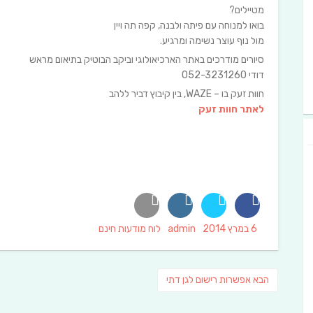
מטיילים?
בואו למנוחה עם פיתה ולבנה, קפה תה ויין
מול נוף עוצר נשימה ומרגיע.
סיורים מודרכים באתר הארכיאולוגי וביקב הבוטיק בתיאום מראש
דודי 052-3231260
חוות זעק בו – WAZE, בין קיבוץ דביר ללהב
לאתר חוות זעק
Categories
Author
Posted
6 במרץ 2014
admin
לוח מודעות חינם
on
ניווט
פוסט
הבא
אפשרות רישום לגן דתי
הבא: