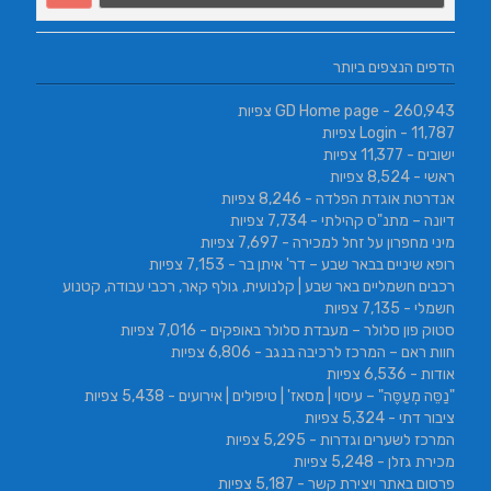
הדפים הנצפים ביותר
- 260,943 צפיות
GD Home page
- 11,787 צפיות
Login
ישובים
- 11,377 צפיות
ראשי
- 8,524 צפיות
אנדרטת אוגדת הפלדה
- 8,246 צפיות
דיונה – מתנ"ס קהילתי
- 7,734 צפיות
מיני מחפרון על זחל למכירה
- 7,697 צפיות
רופא שיניים בבאר שבע – דר' איתן בר
- 7,153 צפיות
רכבים חשמליים באר שבע | קלנועית, גולף קאר, רכבי עבודה, קטנוע
חשמלי
- 7,135 צפיות
סטוק פון סלולר – מעבדת סלולר באופקים
- 7,016 צפיות
חוות ראם – המרכז לרכיבה בנגב
- 6,806 צפיות
אודות
- 6,536 צפיות
"נַסֵּה מְעַסֶּה" – עיסוי | מסאז' | טיפולים | אירועים
- 5,438 צפיות
ציבור דתי
- 5,324 צפיות
המרכז לשערים וגדרות
- 5,295 צפיות
מכירת גזלן
- 5,248 צפיות
פרסום באתר ויצירת קשר
- 5,187 צפיות