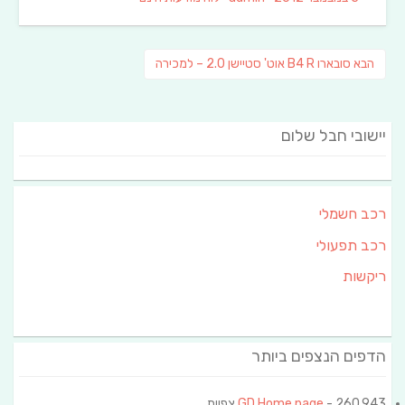
on
ניווט
פוסט
הבא
סובארו B4 R אוט' סטיישן 2.0 – למכירה
הבא:
יישובי חבל שלום
רכב חשמלי
רכב תפעולי
ריקשות
הדפים הנצפים ביותר
- 260,943 צפיות
GD Home page