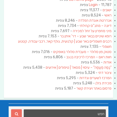
- 11,787 צפיות
Login
ישובים
- 11,377 צפיות
ראשי
- 8,524 צפיות
אנדרטת אוגדת הפלדה
- 8,246 צפיות
דיונה – מתנ"ס קהילתי
- 7,734 צפיות
מיני מחפרון על זחל למכירה
- 7,697 צפיות
רופא שיניים בבאר שבע – דר' איתן בר
- 7,153 צפיות
רכבים חשמליים באר שבע | קלנועית, גולף קאר, רכבי עבודה, קטנוע
חשמלי
- 7,135 צפיות
סטוק פון סלולר – מעבדת סלולר באופקים
- 7,016 צפיות
חוות ראם – המרכז לרכיבה בנגב
- 6,806 צפיות
אודות
- 6,536 צפיות
"נַסֵּה מְעַסֶּה" – עיסוי | מסאז' | טיפולים | אירועים
- 5,438 צפיות
ציבור דתי
- 5,324 צפיות
המרכז לשערים וגדרות
- 5,295 צפיות
מכירת גזלן
- 5,248 צפיות
פרסום באתר ויצירת קשר
- 5,187 צפיות