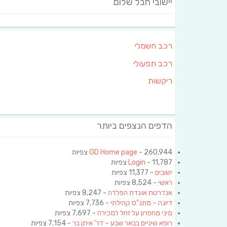
יישובי חבל שלום
רכב חשמלי
רכב תפעולי
ריקשות
הדפים הנצפים ביותר
- 260,944 צפיות
GD Home page
- 11,787 צפיות
Login
ישובים
- 11,377 צפיות
ראשי
- 8,524 צפיות
אנדרטת אוגדת הפלדה
- 8,247 צפיות
דיונה – מתנ"ס קהילתי
- 7,736 צפיות
מיני מחפרון על זחל למכירה
- 7,697 צפיות
רופא שיניים בבאר שבע – דר' איתן בר
- 7,154 צפיות