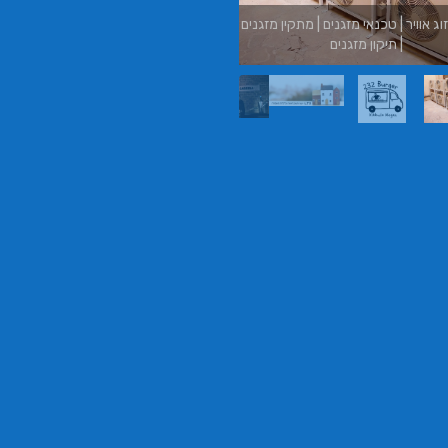
וג אוויר | טכנאי מזגנים | מתקין מזגנים
בורגר ב
| תיקון מזגנים
בורגר בר