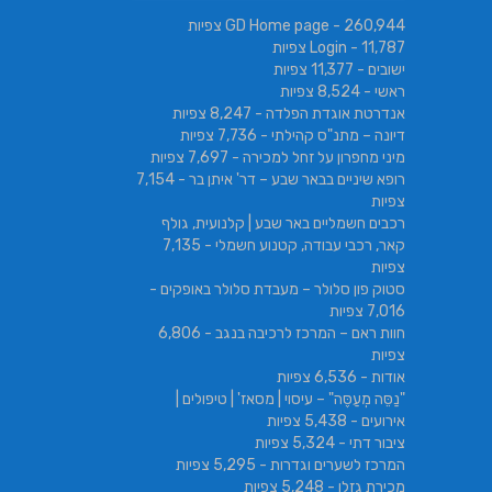
- 260,944 צפיות
GD Home page
אשכול | בורגר 232 | Burger 232 |
- 11,787 צפיות
Login
ישובים
- 11,377 צפיות
ראשי
- 8,524 צפיות
אנדרטת אוגדת הפלדה
- 8,247 צפיות
דיונה – מתנ"ס קהילתי
- 7,736 צפיות
מיני מחפרון על זחל למכירה
- 7,697 צפיות
רופא שיניים בבאר שבע – דר' איתן בר
- 7,154
צפיות
רכבים חשמליים באר שבע | קלנועית, גולף
קאר, רכבי עבודה, קטנוע חשמלי
- 7,135
צפיות
סטוק פון סלולר – מעבדת סלולר באופקים
-
7,016 צפיות
חוות ראם – המרכז לרכיבה בנגב
- 6,806
צפיות
אודות
- 6,536 צפיות
"נַסֵּה מְעַסֶּה" – עיסוי | מסאז' | טיפולים |
אירועים
- 5,438 צפיות
ציבור דתי
- 5,324 צפיות
המרכז לשערים וגדרות
- 5,295 צפיות
מכירת גזלן
- 5,248 צפיות