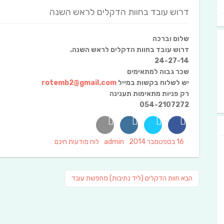
דרוש עובד בחוות הדקלים לראש השנה
שלום וברכה
דרוש עובד בחוות הדקלים לראש השנה.
24-27-14
שכר גבוה למתאימים
יש לשלוח בקשות במייל
rotemb2@gmail.com
רק פניות מתאימות תענינה
054-2107272
Categories
Author
Posted
16 בספטמבר 2014
admin
לוח מודעות חינם
on
ניווט
פוסט
הבא
חוות הדקלים (ליד נתיבות) מחפשת עובד
הבא: