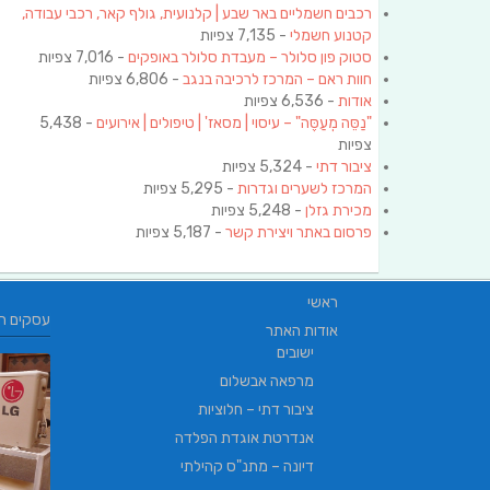
רכבים חשמליים באר שבע | קלנועית, גולף קאר, רכבי עבודה,
קטנוע חשמלי
- 7,135 צפיות
סטוק פון סלולר – מעבדת סלולר באופקים
- 7,016 צפיות
חוות ראם – המרכז לרכיבה בנגב
- 6,806 צפיות
אודות
- 6,536 צפיות
"נַסֵּה מְעַסֶּה" – עיסוי | מסאז' | טיפולים | אירועים
- 5,438
צפיות
ציבור דתי
- 5,324 צפיות
המרכז לשערים וגדרות
- 5,295 צפיות
מכירת גזלן
- 5,248 צפיות
פרסום באתר ויצירת קשר
- 5,187 צפיות
ראשי
עסקים ח
אודות האתר
ישובים
מרפאה אבשלום
ציבור דתי – חלוציות
אנדרטת אוגדת הפלדה
דיונה – מתנ"ס קהילתי