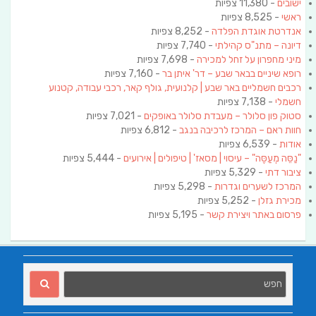
ישובים
- 11,380 צפיות
ראשי
- 8,525 צפיות
אנדרטת אוגדת הפלדה
- 8,252 צפיות
דיונה – מתנ"ס קהילתי
- 7,740 צפיות
מיני מחפרון על זחל למכירה
- 7,698 צפיות
רופא שיניים בבאר שבע – דר' איתן בר
- 7,160 צפיות
רכבים חשמליים באר שבע | קלנועית, גולף קאר, רכבי עבודה, קטנוע
חשמלי
- 7,138 צפיות
סטוק פון סלולר – מעבדת סלולר באופקים
- 7,021 צפיות
חוות ראם – המרכז לרכיבה בנגב
- 6,812 צפיות
אודות
- 6,539 צפיות
"נַסֵּה מְעַסֶּה" – עיסוי | מסאז' | טיפולים | אירועים
- 5,444 צפיות
ציבור דתי
- 5,329 צפיות
המרכז לשערים וגדרות
- 5,298 צפיות
מכירת גזלן
- 5,252 צפיות
פרסום באתר ויצירת קשר
- 5,195 צפיות