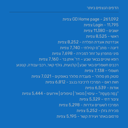
הדפים הנצפים ביותר
- 261,092 צפיות
GD Home page
- 11,795 צפיות
Login
ישובים
- 11,380 צפיות
ראשי
- 8,525 צפיות
אנדרטת אוגדת הפלדה
- 8,252 צפיות
דיונה – מתנ"ס קהילתי
- 7,740 צפיות
מיני מחפרון על זחל למכירה
- 7,698 צפיות
רופא שיניים בבאר שבע – דר' איתן בר
- 7,160 צפיות
רכבים חשמליים באר שבע | קלנועית, גולף קאר, רכבי עבודה, קטנוע
חשמלי
- 7,138 צפיות
סטוק פון סלולר – מעבדת סלולר באופקים
- 7,021 צפיות
חוות ראם – המרכז לרכיבה בנגב
- 6,812 צפיות
אודות
- 6,539 צפיות
"נַסֵּה מְעַסֶּה" – עיסוי | מסאז' | טיפולים | אירועים
- 5,444 צפיות
ציבור דתי
- 5,329 צפיות
המרכז לשערים וגדרות
- 5,298 צפיות
מכירת גזלן
- 5,252 צפיות
פרסום באתר ויצירת קשר
- 5,195 צפיות