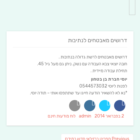
דרושים מאבטחים לנתיבות
דרושים מאבטחים לרשת גדולה בנתיבות .
חובה יוצאי צבא העבודה עם נשק. ניתן גם מעל גיל 45.
תחילת עבודה מיידית .
יוסי חברת בן בטחון
לפנות ליוסי 0544573032
*נא לא להשאיר הודעה חייגו עד שתתפסו אותי – תודה יוסי.
Categories
Author
Posted
2 בפברואר 2014
admin
לוח מודעות חינם
on
ניווט
Previous
Previous
תפריט ברזילאי חדש במידס