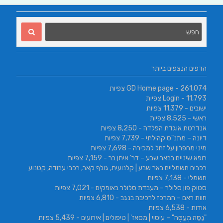
הדפים הנצפים ביותר
- 261,074 צפיות
GD Home page
- 11,793 צפיות
Login
ישובים
- 11,379 צפיות
ראשי
- 8,525 צפיות
אנדרטת אוגדת הפלדה
- 8,250 צפיות
דיונה – מתנ"ס קהילתי
- 7,739 צפיות
מיני מחפרון על זחל למכירה
- 7,698 צפיות
רופא שיניים בבאר שבע – דר' איתן בר
- 7,159 צפיות
רכבים חשמליים באר שבע | קלנועית, גולף קאר, רכבי עבודה, קטנוע
חשמלי
- 7,138 צפיות
סטוק פון סלולר – מעבדת סלולר באופקים
- 7,021 צפיות
חוות ראם – המרכז לרכיבה בנגב
- 6,810 צפיות
אודות
- 6,538 צפיות
"נַסֵּה מְעַסֶּה" – עיסוי | מסאז' | טיפולים | אירועים
- 5,439 צפיות