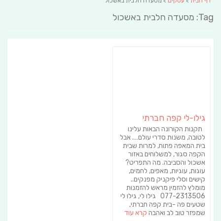
דף הבית
>
עסקים
> מסעדה חלבית באשכול
Tag: מסעדה חלבית באשכול
גילו-לי קפה חברתי
תקנות הקורונה הבאות עלינו
לטובה, משנות סדרי עולם…. אבל
בית המאפה פתוח, למרות שבית
הקפה סגור, למשלוחים באזור
אשכול והסביבה. מה התפריט?
עוגות, עוגיות, מאפים, לחמים,
קישים וסלי פיקניק מפנקים..
מומלץ להזמין מראש להזמנות
077-2313506 גילו לי, גילו לי
שטעים פה -בית קפה חברתי,
שמפזר טוב לב ואהבה
קרא עוד