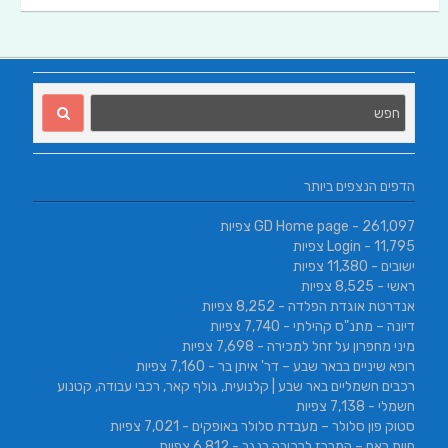
הדפים הנצפים ביותר
- 261,097 צפיות
GD Home page
- 11,795 צפיות
Login
ישובים
- 11,380 צפיות
ראשי
- 8,525 צפיות
אנדרטת אוגדת הפלדה
- 8,252 צפיות
דיונה – מתנ"ס קהילתי
- 7,740 צפיות
מיני מחפרון על זחל למכירה
- 7,698 צפיות
רופא שיניים בבאר שבע – דר' איתן בר
- 7,160 צפיות
רכבים חשמליים באר שבע | קלנועית, גולף קאר, רכבי עבודה, קטנוע
חשמלי
- 7,138 צפיות
סטוק פון סלולר – מעבדת סלולר באופקים
- 7,021 צפיות
חוות ראם – המרכז לרכיבה בנגב
- 6,812 צפיות