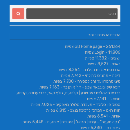
הדפים הנצפים ביותר
- 261,164 צפיות
GD Home page
- 11,806 צפיות
Login
ישובים
- 11,382 צפיות
ראשי
- 8,527 צפיות
אנדרטת אוגדת הפלדה
- 8,254 צפיות
דיונה – מתנ"ס קהילתי
- 7,742 צפיות
מיני מחפרון על זחל למכירה
- 7,700 צפיות
רופא שיניים בבאר שבע – דר' איתן בר
- 7,163 צפיות
רכבים חשמליים באר שבע | קלנועית, גולף קאר, רכבי עבודה, קטנוע
חשמלי
- 7,141 צפיות
סטוק פון סלולר – מעבדת סלולר באופקים
- 7,023 צפיות
חוות ראם – המרכז לרכיבה בנגב
- 6,815 צפיות
אודות
- 6,541 צפיות
"נַסֵּה מְעַסֶּה" – עיסוי | מסאז' | טיפולים | אירועים
- 5,448 צפיות
ציבור דתי
- 5,330 צפיות