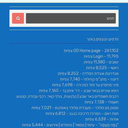
הדפים הנצפים ביותר
- 261,102 צפיות
GD Home page
- 11,795 צפיות
Login
ישובים
- 11,380 צפיות
ראשי
- 8,525 צפיות
אנדרטת אוגדת הפלדה
- 8,252 צפיות
דיונה – מתנ"ס קהילתי
- 7,740 צפיות
מיני מחפרון על זחל למכירה
- 7,698 צפיות
רופא שיניים בבאר שבע – דר' איתן בר
- 7,160 צפיות
רכבים חשמליים באר שבע | קלנועית, גולף קאר, רכבי עבודה, קטנוע
חשמלי
- 7,138 צפיות
סטוק פון סלולר – מעבדת סלולר באופקים
- 7,021 צפיות
חוות ראם – המרכז לרכיבה בנגב
- 6,812 צפיות
אודות
- 6,539 צפיות
"נַסֵּה מְעַסֶּה" – עיסוי | מסאז' | טיפולים | אירועים
- 5,444 צפיות