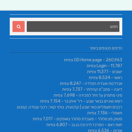
הדפים הנצפים ביותר
- 260,963 צפיות
GD Home page
- 11,787 צפיות
Login
ישובים
- 11,377 צפיות
ראשי
- 8,524 צפיות
אנדרטת אוגדת הפלדה
- 8,247 צפיות
דיונה – מתנ"ס קהילתי
- 7,737 צפיות
מיני מחפרון על זחל למכירה
- 7,698 צפיות
רופא שיניים בבאר שבע – דר' איתן בר
- 7,154 צפיות
רכבים חשמליים באר שבע | קלנועית, גולף קאר, רכבי עבודה, קטנוע
חשמלי
- 7,136 צפיות
סטוק פון סלולר – מעבדת סלולר באופקים
- 7,017 צפיות
חוות ראם – המרכז לרכיבה בנגב
- 6,807 צפיות
אודות
- 6,536 צפיות