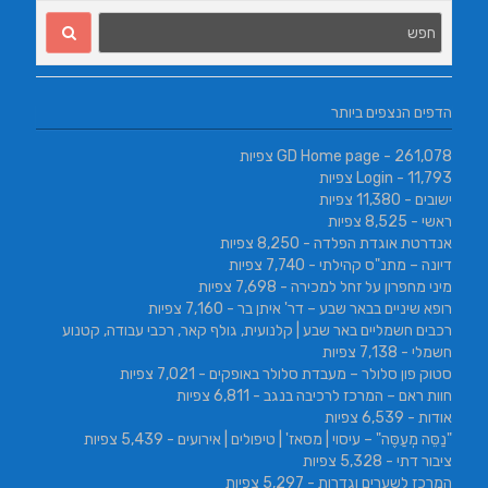
הדפים הנצפים ביותר
- 261,078 צפיות
GD Home page
- 11,793 צפיות
Login
ישובים
- 11,380 צפיות
ראשי
- 8,525 צפיות
אנדרטת אוגדת הפלדה
- 8,250 צפיות
דיונה – מתנ"ס קהילתי
- 7,740 צפיות
מיני מחפרון על זחל למכירה
- 7,698 צפיות
רופא שיניים בבאר שבע – דר' איתן בר
- 7,160 צפיות
רכבים חשמליים באר שבע | קלנועית, גולף קאר, רכבי עבודה, קטנוע
חשמלי
- 7,138 צפיות
סטוק פון סלולר – מעבדת סלולר באופקים
- 7,021 צפיות
חוות ראם – המרכז לרכיבה בנגב
- 6,811 צפיות
אודות
- 6,539 צפיות
"נַסֵּה מְעַסֶּה" – עיסוי | מסאז' | טיפולים | אירועים
- 5,439 צפיות
ציבור דתי
- 5,328 צפיות
המרכז לשערים וגדרות
- 5,297 צפיות