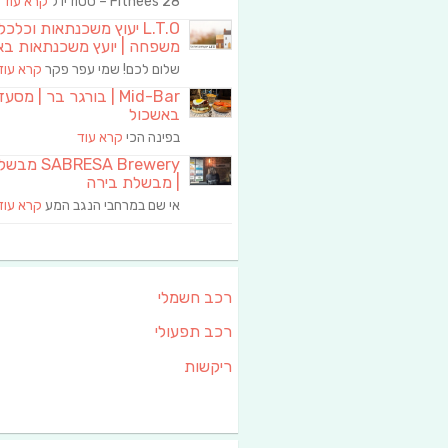
Fitnees 28 – סטודיו ל
קרא עוד
L.T.O יעוץ משכנתאות וכלכ
משפחה | יועץ משכנתאות בא
שלום לכם! שמי עפר פקר
קרא עוד
Mid-Bar | בורגר בר | מסע
באשכול
בפינה הכי
קרא עוד
RESA Brewery
| מבשלת בירה
אי שם במרחבי הנגב המע
קרא עוד
רכב חשמלי
רכב תפעולי
ריקשות