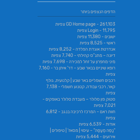
הניסים של השף | מסעדת שף בב
SABRESA Brewery מבשלת שיכר | מבשלת
הדפים הנצפים ביותר
גורמה
בירה
- 261,103 צפיות
GD Home page
- 11,795 צפיות
Login
ישובים
- 11,380 צפיות
ראשי
- 8,525 צפיות
אנדרטת אוגדת הפלדה
- 8,252 צפיות
דיונה – מתנ"ס קהילתי
- 7,740 צפיות
מיני מחפרון על זחל למכירה
- 7,698 צפיות
רופא שיניים בבאר שבע – דר' איתן בר
- 7,160
צפיות
רכבים חשמליים באר שבע | קלנועית, גולף
קאר, רכבי עבודה, קטנוע חשמלי
- 7,138
צפיות
סטוק פון סלולר – מעבדת סלולר באופקים
-
7,021 צפיות
חוות ראם – המרכז לרכיבה בנגב
- 6,812
צפיות
אודות
- 6,539 צפיות
"נַסֵּה מְעַסֶּה" – עיסוי | מסאז' | טיפולים |
אירועים
- 5,444 צפיות