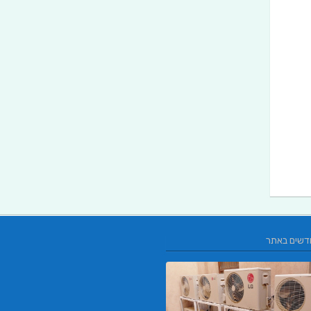
דשים באתר
L.T.O יעוץ משכנתאות וכלכלת משפחה | יו