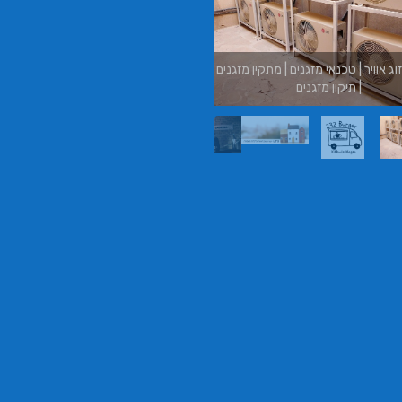
משכנתאות באשכול
בורגר באשכול | בורגר 232 | Burger 232 |
בורגר בר