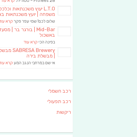
Fitnees 28 – סטודיו ל
קרא עוד
L.T.O יעוץ משכנתאות וכלכ
משפחה | יועץ משכנתאות בא
שלום לכם! שמי עפר פקר
קרא עוד
Mid-Bar | בורגר בר | מסע
באשכול
בפינה הכי
קרא עוד
RESA Brewery
| מבשלת בירה
אי שם במרחבי הנגב המע
קרא עוד
רכב חשמלי
רכב תפעולי
ריקשות