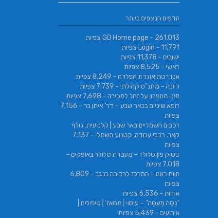
הדפים הנצפים ביותר
- 261,013 צפיות
GD Home page
- 11,791 צפיות
Login
ישובים
- 11,378 צפיות
ראשי
- 8,525 צפיות
אנדרטת אוגדת הפלדה
- 8,249 צפיות
דיונה – מתנ"ס קהילתי
- 7,739 צפיות
מיני מחפרון על זחל למכירה
- 7,698 צפיות
רופא שיניים בבאר שבע – דר' איתן בר
- 7,156
צפיות
רכבים חשמליים באר שבע | קלנועית, גולף
קאר, רכבי עבודה, קטנוע חשמלי
- 7,137
צפיות
סטוק פון סלולר – מעבדת סלולר באופקים
-
7,018 צפיות
חוות ראם – המרכז לרכיבה בנגב
- 6,809
צפיות
אודות
- 6,536 צפיות
"נַסֵּה מְעַסֶּה" – עיסוי | מסאז' | טיפולים |
אירועים
- 5,439 צפיות