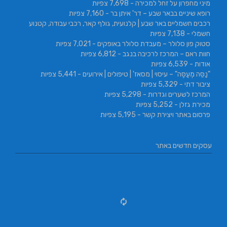
מיני מחפרון על זחל למכירה
- 7,698 צפיות
רופא שיניים בבאר שבע – דר' איתן בר
- 7,160 צפיות
רכבים חשמליים באר שבע | קלנועית, גולף קאר, רכבי עבודה, קטנוע
חשמלי
- 7,138 צפיות
סטוק פון סלולר – מעבדת סלולר באופקים
- 7,021 צפיות
חוות ראם – המרכז לרכיבה בנגב
- 6,812 צפיות
אודות
- 6,539 צפיות
"נַסֵּה מְעַסֶּה" – עיסוי | מסאז' | טיפולים | אירועים
- 5,441 צפיות
ציבור דתי
- 5,329 צפיות
המרכז לשערים וגדרות
- 5,298 צפיות
מכירת גזלן
- 5,252 צפיות
פרסום באתר ויצירת קשר
- 5,195 צפיות
עסקים חדשים באתר